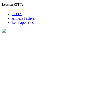
Les sites CITIA
CITIA
AnnecyFestival
Les Papeteries