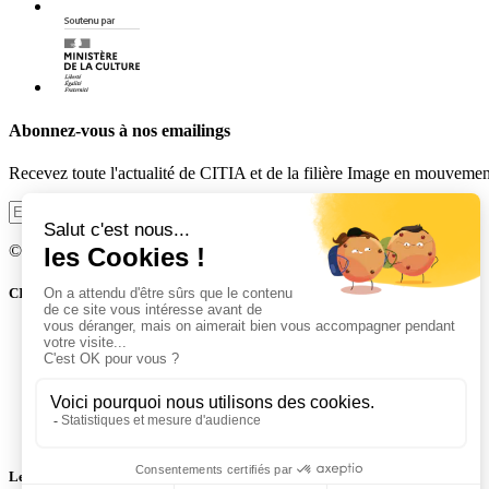
Abonnez-vous à nos emailings
Recevez toute l'actualité de CITIA et de la filière Image en mouvement 
Je m'abonne
© 2014 - 2026 CITIA. Tous droits réservés.
CITIA en bref
Historique et statuts
Mentions légales et CGU
Actualités
Plan du site
Contact
Politique de protection des données
Les sites CITIA