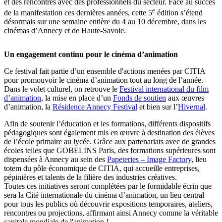
et des rencontres avec des professionnels du secteur. Face au succès
e
de la manifestation ces dernières années, cette 5
édition s’étend
désormais sur une semaine entière du 4 au 10 décembre, dans les
cinémas d’Annecy et de Haute-Savoie.
Un engagement continu pour le cinéma d’animation
Ce festival fait partie d’un ensemble d'actions menées par CITIA
pour promouvoir le cinéma d’animation tout au long de l’année.
Dans le volet culturel, on retrouve le
Festival international du film
d’animation
, la mise en place d’un
Fonds de soutien
aux œuvres
d’animation, la
Résidence Annecy Festival
et bien sur l’
Hivernal
.
Afin de soutenir l’éducation et les formations, différents dispositifs
pédagogiques sont également mis en œuvre à destination des élèves
de l’école primaire au lycée. Grâce aux partenariats avec de grandes
écoles telles que GOBELINS Paris, des formations supérieures sont
dispensées à Annecy au sein des
Papeteries – Image Factory
, lieu
totem du pôle économique de CITIA, qui accueille entreprises,
pépinières et talents de la filière des industries créatives.
Toutes ces initiatives seront complétées par le formidable écrin que
sera la Cité internationale du cinéma d’animation, un lieu central
pour tous les publics où découvrir expositions temporaires, ateliers,
rencontres ou projections, affirmant ainsi Annecy comme la véritable
capitale mondiale de l'animation !