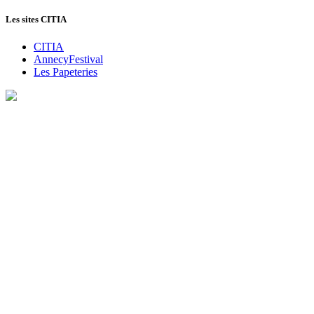
Les sites CITIA
CITIA
AnnecyFestival
Les Papeteries