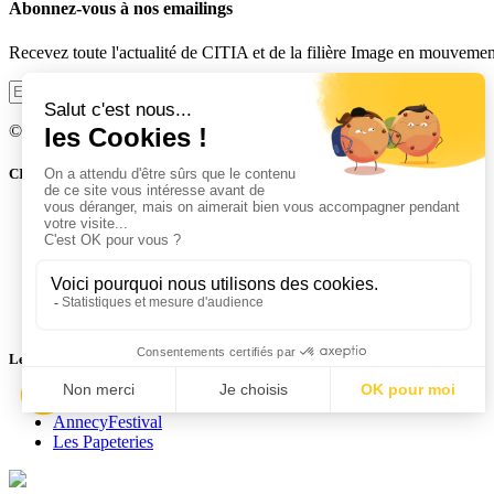
Abonnez-vous à nos emailings
Recevez toute l'actualité de CITIA et de la filière Image en mouvement 
Je m'abonne
© 2014 - 2026 CITIA. Tous droits réservés.
CITIA en bref
Historique et statuts
Mentions légales et CGU
Actualités
Plan du site
Contact
Politique de protection des données
Les sites CITIA
CITIA
AnnecyFestival
Les Papeteries