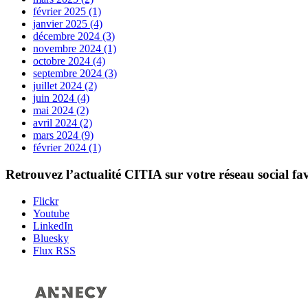
février 2025 (1)
janvier 2025 (4)
décembre 2024 (3)
novembre 2024 (1)
octobre 2024 (4)
septembre 2024 (3)
juillet 2024 (2)
juin 2024 (4)
mai 2024 (2)
avril 2024 (2)
mars 2024 (9)
février 2024 (1)
Retrouvez l’actualité
CITIA
sur votre réseau social fa
Flickr
Youtube
LinkedIn
Bluesky
Flux RSS